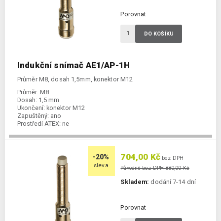
Porovnat
DO KOŠÍKU
Indukční snímač AE1/AP-1H
Průměr M8, dosah 1,5mm, konektor M12
Průměr:
M8
Dosah:
1,5 mm
Ukončení:
konektor M12
Zapuštěný:
ano
Prostředí ATEX:
ne
Spínání:
NO / PNP
704,00 Kč
-20%
bez DPH
sleva
Původně bez DPH 880,00 Kč
Skladem:
dodání 7-14 dní
Porovnat