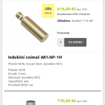
616,00 Kč
-20%
bez DPH
sleva
Původně bez DPH 770,00 Kč
Skladem:
dodání 7-14 dní
Porovnat
DO KOŠÍKU
Indukční snímač AK1/AP-1H
Průměr M18, dosah 5mm, konektor M12
Průměr:
M18
Dosah:
5 mm
Ukončení:
konektor M12
Zapuštěný:
ano
Prostředí ATEX:
ne
Spínání:
NO / PNP
770,00 Kč
bez DPH