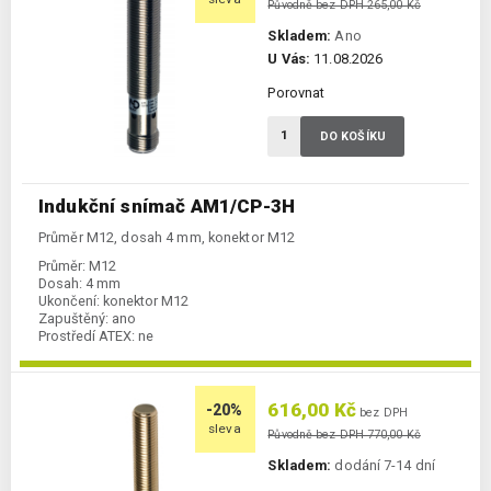
Původně bez DPH 265,00 Kč
Skladem:
Ano
U Vás:
11.08.2026
Porovnat
DO KOŠÍKU
Indukční snímač AM1/CP-3H
Průměr M12, dosah 4 mm, konektor M12
Průměr:
M12
Dosah:
4 mm
Ukončení:
konektor M12
Zapuštěný:
ano
Prostředí ATEX:
ne
Spínání:
NC / PNP
616,00 Kč
-20%
bez DPH
sleva
Původně bez DPH 770,00 Kč
Skladem:
dodání 7-14 dní