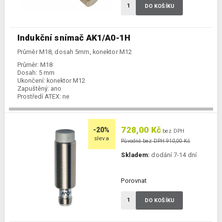
DO KOŠÍKU
Indukční snímač AK1/A0-1H
Průměr M18, dosah 5mm, konektor M12
Průměr:
M18
Dosah:
5 mm
Ukončení:
konektor M12
Zapuštěný:
ano
Prostředí ATEX:
ne
Spínání:
NO / PNP / NPN
728,00 Kč
-20%
bez DPH
sleva
Původně bez DPH 910,00 Kč
Skladem:
dodání 7-14 dní
Porovnat
DO KOŠÍKU