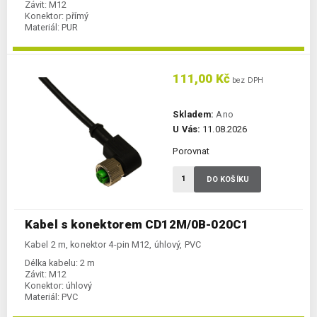
Závit:
M12
Konektor:
přímý
Materiál:
PUR
111,00 Kč
bez DPH
Skladem:
Ano
U Vás:
11.08.2026
Porovnat
DO KOŠÍKU
Kabel s konektorem CD12M/0B-020C1
Kabel 2 m, konektor 4-pin M12, úhlový, PVC
Délka kabelu:
2 m
Závit:
M12
Konektor:
úhlový
Materiál:
PVC