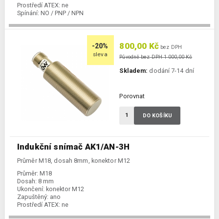
Prostředí ATEX:
ne
Spínání:
NO / PNP / NPN
800,00 Kč
-20%
bez DPH
sleva
Původně bez DPH 1 000,00 Kč
Skladem:
dodání 7-14 dní
Porovnat
DO KOŠÍKU
Indukční snímač AK1/AN-3H
Průměr M18, dosah 8mm, konektor M12
Průměr:
M18
Dosah:
8 mm
Ukončení:
konektor M12
Zapuštěný:
ano
Prostředí ATEX:
ne
Spínání:
NO / PNP