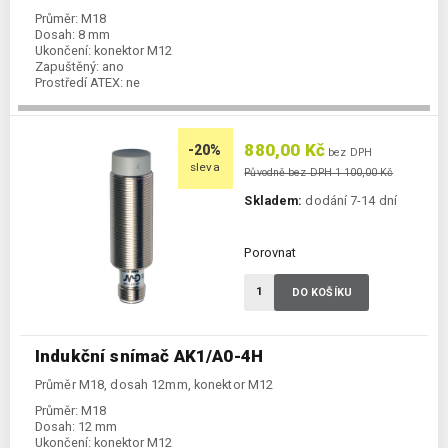
Průměr:
M18
Dosah:
8 mm
Ukončení:
konektor M12
Zapuštěný:
ano
Prostředí ATEX:
ne
Spínání:
NO / PNP / NPN
880,00 Kč
-20%
bez DPH
sleva
Původně bez DPH 1 100,00 Kč
Skladem:
dodání 7-14 dní
Porovnat
DO KOŠÍKU
Indukční snímač AK1/A0-4H
Průměr M18, dosah 12mm, konektor M12
Průměr:
M18
Dosah:
12 mm
Ukončení:
konektor M12