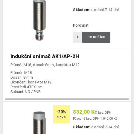
Skladem:
dodání 7-14 dní
Porovnat
DO KOŠÍKU
Indukční snímač AK1/AP-2H
Průměr M18, dosah 8mm, konektor M12
Průměr:
M18
Dosah:
8 mm
Ukončení:
konektor M12
Prostředí ATEX:
ne
Spínání:
NO / PNP
832,00 Kč
-20%
bez DPH
sleva
Původně bez DPH 1 040,00 Kč
Skladem:
dodání 7-14 dní