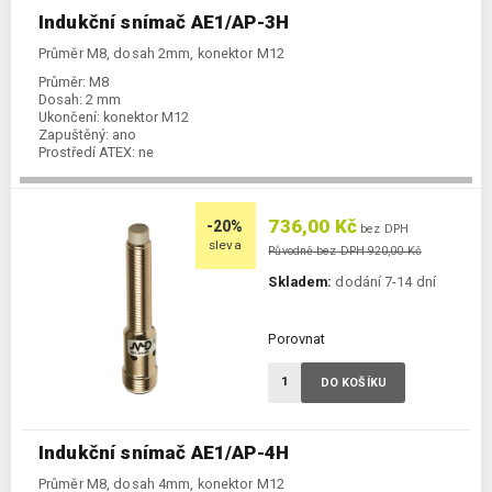
Indukční snímač AE1/AP-3H
Průměr M8, dosah 2mm, konektor M12
Průměr:
M8
Dosah:
2 mm
Ukončení:
konektor M12
Zapuštěný:
ano
Prostředí ATEX:
ne
Spínání:
NO / PNP
736,00 Kč
-20%
bez DPH
sleva
Původně bez DPH 920,00 Kč
Skladem:
dodání 7-14 dní
Porovnat
DO KOŠÍKU
Indukční snímač AE1/AP-4H
Průměr M8, dosah 4mm, konektor M12