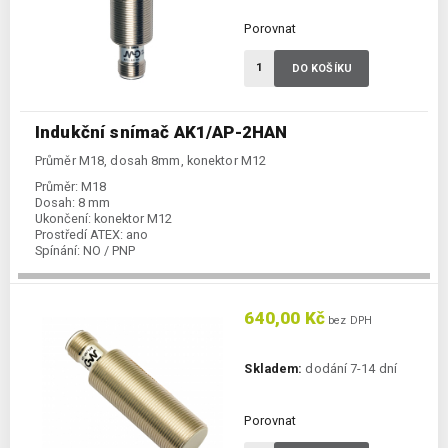
Porovnat
DO KOŠÍKU
Indukční snímač AK1/AP-2HAN
Průměr M18, dosah 8mm, konektor M12
Průměr:
M18
Dosah:
8 mm
Ukončení:
konektor M12
Prostředí ATEX:
ano
Spínání:
NO / PNP
Podkategorie:
Indukční snímače
640,00 Kč
bez DPH
Skladem:
dodání 7-14 dní
Porovnat