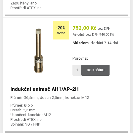
Zapuštěný:
ano
Prostředí ATEX:
ne
Spínání:
NO / PNP
752,00 Kč
-20%
bez DPH
sleva
Původně bez DPH 940,00 Kč
Skladem:
dodání 7-14 dní
Porovnat
DO KOŠÍKU
Indukční snímač AH1/AP-2H
Průměr Ø6,5mm, dosah 2,5mm, konektor M12
Průměr:
Ø 6,5
Dosah:
2,5 mm
Ukončení:
konektor M12
Prostředí ATEX:
ne
Spínání:
NO / PNP