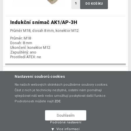
DO KOŠÍKU
Indukční snímač AK1/AP-3H
Průměr M18, dosah 8 mm, konektor M12
Průměr:
M18
Dosah:
8 mm
Ukončení:
konektor M12
Zapuštěný:
ano
Prostředí ATEX:
ne
Spínání:
NO / PNP
1 000,00 Kč
Nastavení souborů cookies
bez DPH
Na našich webových stránkách používáme soubory cookies.
Část z nich je technicky nezbytná, ostatní nám pomáhají
Skladem:
dodání 7-14 dní
vylepšovat náš web nebo umožňují poskytovat další funkce.
Podrobnosti můžete najít
ZDE
.
Porovnat
Souhlasím
DO KOŠÍKU
Podrobné nastavení
Více informací