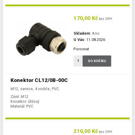
170,00 Kč
bez DPH
Skladem:
Ano
U Vás:
11.08.2026
Porovnat
DO KOŠÍKU
Konektor CL12/0B-00C
M12, samice, 4 vodiče, PVC
Závit:
M12
Konektor:
úhlový
Materiál:
PVC
210,00 Kč
bez DPH