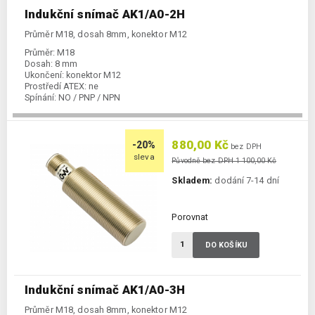
Indukční snímač AK1/A0-2H
Průměr M18, dosah 8mm, konektor M12
Průměr:
M18
Dosah:
8 mm
Ukončení:
konektor M12
Prostředí ATEX:
ne
Spínání:
NO / PNP / NPN
880,00 Kč
-20%
bez DPH
sleva
Původně bez DPH 1 100,00 Kč
Skladem:
dodání 7-14 dní
Porovnat
DO KOŠÍKU
Indukční snímač AK1/A0-3H
Průměr M18, dosah 8mm, konektor M12