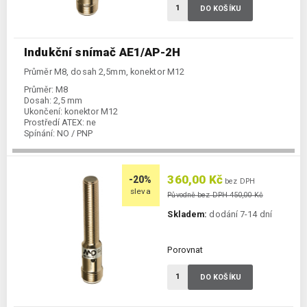
DO KOŠÍKU
Indukční snímač AE1/AP-2H
Průměr M8, dosah 2,5mm, konektor M12
Průměr:
M8
Dosah:
2,5 mm
Ukončení:
konektor M12
Prostředí ATEX:
ne
Spínání:
NO / PNP
360,00 Kč
-20%
bez DPH
sleva
Původně bez DPH 450,00 Kč
Skladem:
dodání 7-14 dní
Porovnat
DO KOŠÍKU