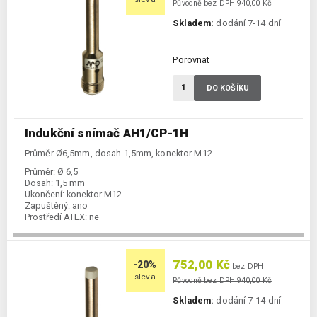
Původně bez DPH 940,00 Kč
Skladem:
dodání 7-14 dní
Porovnat
DO KOŠÍKU
Indukční snímač AH1/CP-1H
Průměr Ø6,5mm, dosah 1,5mm, konektor M12
Průměr:
Ø 6,5
Dosah:
1,5 mm
Ukončení:
konektor M12
Zapuštěný:
ano
Prostředí ATEX:
ne
Spínání:
NC / PNP
752,00 Kč
-20%
bez DPH
sleva
Původně bez DPH 940,00 Kč
Skladem:
dodání 7-14 dní