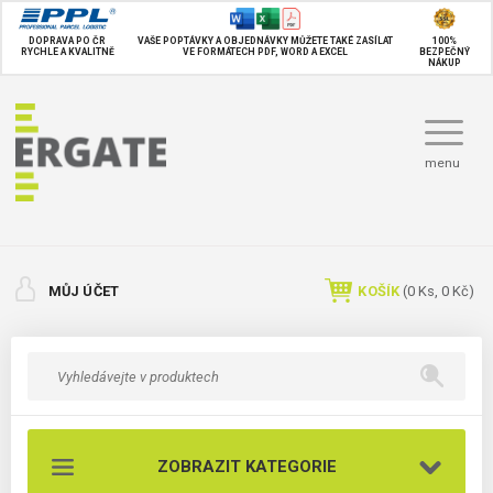
DOPRAVA PO ČR
VAŠE POPTÁVKY A OBJEDNÁVKY MŮŽETE TAKÉ
ZASÍLAT
100%
RYCHLE A KVALITNĚ
VE FORMÁTECH PDF, WORD A EXCEL
BEZPEČNÝ
NÁKUP
menu
MŮJ ÚČET
KOŠÍK
(
0
Ks,
0 Kč
)
ZOBRAZIT KATEGORIE