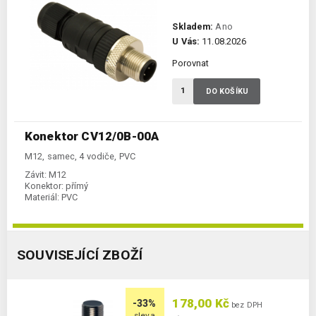
Skladem:
Ano
U Vás:
11.08.2026
Porovnat
DO KOŠÍKU
Konektor CV12/0B-00A
M12, samec, 4 vodiče, PVC
Závit:
M12
Konektor:
přímý
Materiál:
PVC
SOUVISEJÍCÍ ZBOŽÍ
178,00 Kč
-33%
bez DPH
sleva