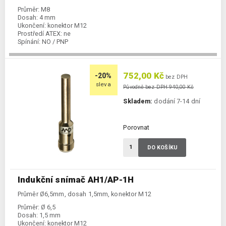
Průměr:
M8
Dosah:
4 mm
Ukončení:
konektor M12
Prostředí ATEX:
ne
Spínání:
NO / PNP
752,00 Kč
-20%
bez DPH
sleva
Původně bez DPH 940,00 Kč
Skladem:
dodání 7-14 dní
Porovnat
DO KOŠÍKU
Indukční snímač AH1/AP-1H
Průměr Ø6,5mm, dosah 1,5mm, konektor M12
Průměr:
Ø 6,5
Dosah:
1,5 mm
Ukončení:
konektor M12