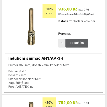
936,00 Kč
-20%
bez DPH
sleva
Původně bez DPH 1 170,00 Kč
Skladem:
dodání 7-14 dní
Porovnat
DO KOŠÍKU
Indukční snímač AH1/AP-3H
Průměr Ø6,5mm, dosah 2mm, konektor M12
Průměr:
Ø 6,5
Dosah:
2 mm
Ukončení:
konektor M12
Zapuštěný:
ano
Prostředí ATEX:
ne
Spínání:
NO / PNP
752,00 Kč
-20%
bez DPH
sleva