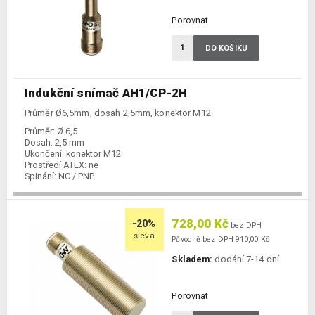
Porovnat
DO KOŠÍKU
Indukční snímač AH1/CP-2H
Průměr Ø6,5mm, dosah 2,5mm, konektor M12
Průměr:
Ø 6,5
Dosah:
2,5 mm
Ukončení:
konektor M12
Prostředí ATEX:
ne
Spínání:
NC / PNP
728,00 Kč
-20%
bez DPH
sleva
Původně bez DPH 910,00 Kč
Skladem:
dodání 7-14 dní
Porovnat